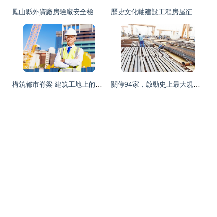
鳳山縣外資廠房驗廠安全檢測鑒定報告費用解析與建設工程設計行業動態
歷史文化軸建設工程房屋征收全面收尾，岱北文化公園藍圖初現
構筑都市脊梁 建筑工地上的建設者身影
關停94家，啟動史上最大規模環保搬遷 青島以壯士斷腕決心重塑產業與生態格局