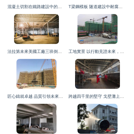
混凝土切割在鐵路建設中的關鍵應用 以佛山為例
T梁鋼模板 隧道建設中耐腐蝕建筑材料的優選與工廠化銷售
法拉第未來美國工廠三班倒施工建設 加速實現新能源汽車夢想
工地實景 以行動見證未來，建設工程設計現場施工進度實錄
匠心鑄就卓越 品質引領未來——壽光建設集團以精品工程驅動高質量發展之路
跨越四千里的堅守 戈壁灘上的建設者之歌