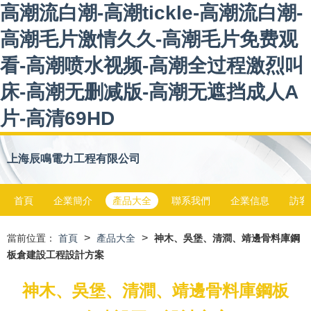
高潮流白潮-高潮tickle-高潮流白潮-
高潮毛片激情久久-高潮毛片免费观
看-高潮喷水视频-高潮全过程激烈叫
床-高潮无删减版-高潮无遮挡成人A
片-高清69HD
上海辰鳴電力工程有限公司
首頁
企業簡介
產品大全
聯系我們
企業信息
訪客
>
>
當前位置：
首頁
產品大全
神木、吳堡、清澗、靖邊骨料庫鋼
板倉建設工程設計方案
神木、吳堡、清澗、靖邊骨料庫鋼板