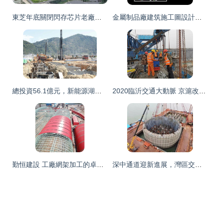
東芝年底關閉閃存芯片老廠，加大外包力度并推動建設工程設計轉型
金屬制品廠建筑施工圖設計要點與資源獲取指南
總投資56.1億元，新能源湖東數字化精益工廠一期工程火熱推進
2020臨沂交通大動脈 京滬改擴建與嵐羅、新臺高速通車時間確定，建設工程施工全面提速
勤恒建設 工廠網架加工的卓越之選，以多年行業經驗鑄就品質工程
深中通道迎新進展，灣區交通網加速織密