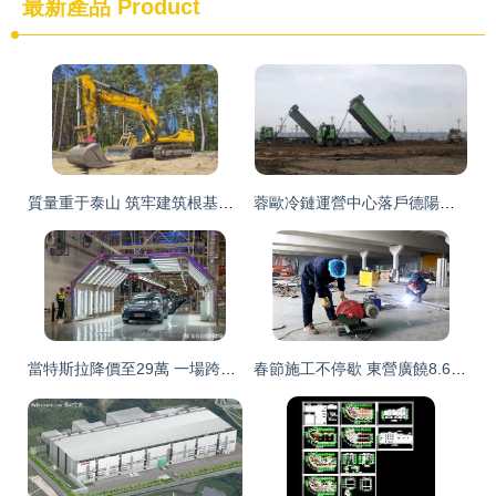
最新產品
Product
質量重于泰山 筑牢建筑根基的工程材料檢測與設計
蓉歐冷鏈運營中心落戶德陽國際鐵路物流港 產業化建設正式啟航
當特斯拉降價至29萬 一場跨界震蕩波中的建設工程設計行業
春節施工不停歇 東營廣饒8.6億高端醫衛項目全速推進