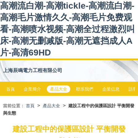
高潮流白潮-高潮tickle-高潮流白潮-
高潮毛片激情久久-高潮毛片免费观
看-高潮喷水视频-高潮全过程激烈叫
床-高潮无删减版-高潮无遮挡成人A
片-高清69HD
上海辰鳴電力工程有限公司
首頁
企業簡介
產品大全
聯系我們
企業信息
訪客
>
>
當前位置：
首頁
產品大全
建設工程中的保護區設計 平衡開發
與生態
建設工程中的保護區設計 平衡開發