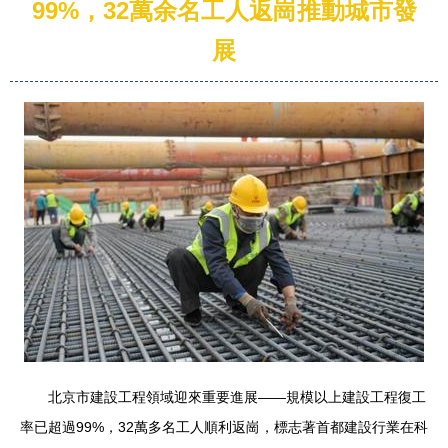
99%，32萬余名工人返崗推動城市發
展
北京市建設工程領域迎來重要進展——規模以上建設工程復工
率已超過99%，32萬多名工人順利返崗，標志著首都建設行業在科