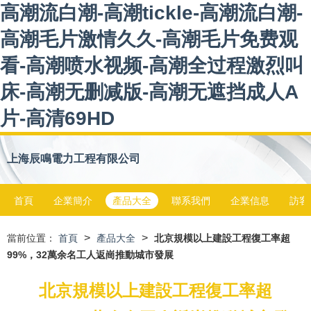
高潮流白潮-高潮tickle-高潮流白潮-
高潮毛片激情久久-高潮毛片免费观
看-高潮喷水视频-高潮全过程激烈叫
床-高潮无删减版-高潮无遮挡成人A
片-高清69HD
上海辰鳴電力工程有限公司
首頁
企業簡介
產品大全
聯系我們
企業信息
訪客
>
>
當前位置：
首頁
產品大全
北京規模以上建設工程復工率超
99%，32萬余名工人返崗推動城市發展
北京規模以上建設工程復工率超