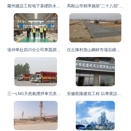
蘭州建設工程地下基礎防水工程服務 精確設計，長效防護
馬鞍山市精準施策“二十八招”，全面助推建筑企業做優做強
張仲華赴四川分公司專題調研建設工程設計工作
任丘陳村燕山鋼材市場后續建設工程紀實
三一LNG天然氣攪拌車完美交付，助力蘭葉建設綠色施工
安徽凱隆建筑工程 以專業設計引領建設工程未來