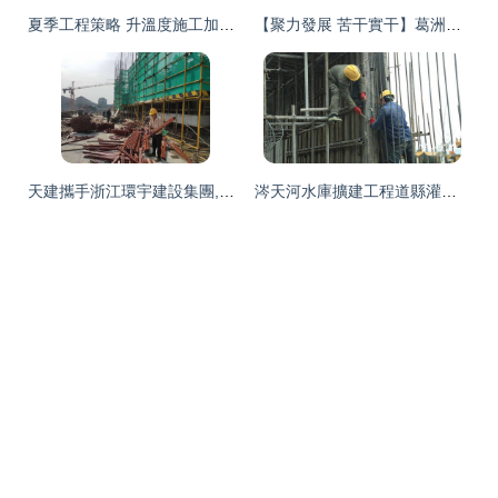
夏季工程策略 升溫度施工加速度，污泥處理廠蓄勢待發
【聚力發展 苦干實干】葛洲壩宜城水泥公司成功入選國家級綠色工廠
天建攜手浙江環宇建設集團,打造“碧桂園·運河宸章”標桿工程
涔天河水庫擴建工程道縣灌區項目 六月通水目標穩步推進